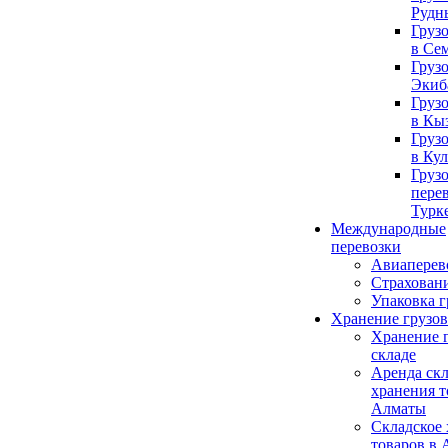
Рудн
Груз
в Се
Груз
Экиб
Груз
в Кы
Груз
в Ку
Груз
пере
Турк
Международные
перевозки
Авиаперев
Страховани
Упаковка г
Хранение грузов
Хранение г
складе
Аренда скл
хранения т
Алматы
Складское
товаров в