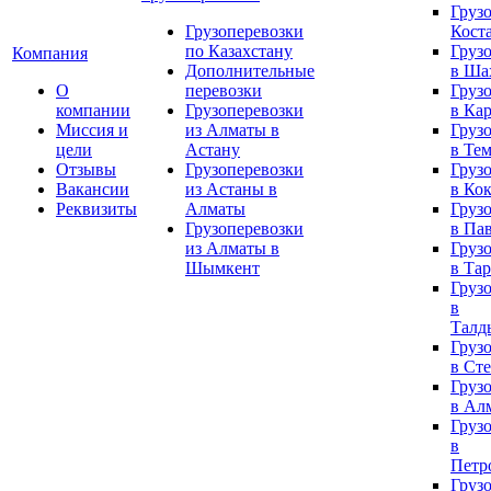
Груз
Грузоперевозки
Кост
по Казахстану
Груз
Компания
Дополнительные
в Ша
О
перевозки
Груз
компании
Грузоперевозки
в Ка
Миссия и
из Алматы в
Груз
цели
Астану
в Те
Отзывы
Грузоперевозки
Груз
Вакансии
из Астаны в
в Ко
Реквизиты
Алматы
Груз
Грузоперевозки
в Па
из Алматы в
Груз
Шымкент
в Тар
Груз
в
Талд
Груз
в Ст
Груз
в Ал
Груз
в
Петр
Груз