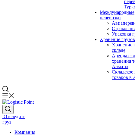
пере
Турк
Международные
перевозки
Авиаперев
Страховани
Упаковка г
Хранение грузов
Хранение г
складе
Аренда скл
хранения т
Алматы
Складское
товаров в
Отследить
груз
Компания