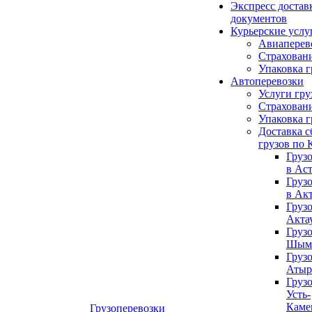
Экспресс достав
документов
Курьерские услу
Авиаперев
Страховани
Упаковка г
Автоперевозки
Услуги гру
Страховани
Упаковка г
Доставка 
грузов по 
Груз
в Ас
Груз
в Ак
Груз
Акта
Груз
Шым
Груз
Атыр
Груз
Усть-
Каме
Грузоперевозки