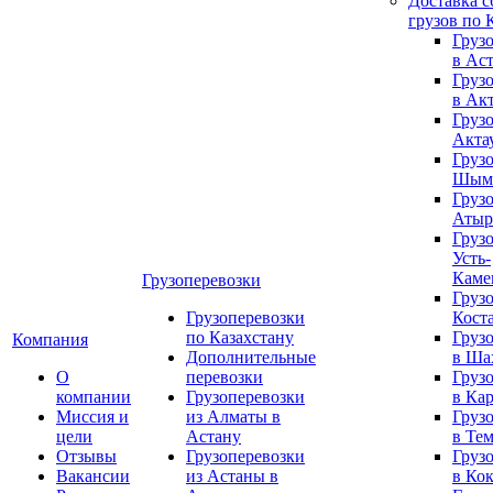
Доставка 
грузов по 
Груз
в Ас
Груз
в Ак
Груз
Акта
Груз
Шым
Груз
Атыр
Груз
Усть-
Каме
Грузоперевозки
Груз
Грузоперевозки
Кост
по Казахстану
Груз
Компания
Дополнительные
в Ша
О
перевозки
Груз
компании
Грузоперевозки
в Ка
Миссия и
из Алматы в
Груз
цели
Астану
в Те
Отзывы
Грузоперевозки
Груз
Вакансии
из Астаны в
в Ко