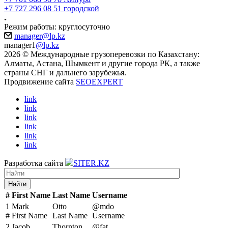
+7 727 296 08 51 городской
Режим работы: круглосуточно
manager@lp.kz
manager1
@lp.kz
2026 © Международные грузоперевозки по Казахстану:
Алматы, Астана, Шымкент и другие города РК, а также
страны СНГ и дальнего зарубежья.
Продвижение сайта
SEOEXPERT
link
link
link
link
link
link
Разработка сайта
SITER.KZ
Найти
#
First Name
Last Name
Username
1
Mark
Otto
@mdo
#
First Name
Last Name
Username
2
Jacob
Thornton
@fat