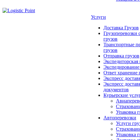
Услуги
Доставка Грузов
Грузоперевозки 
грузов
Транспортные п
грузов
Отправка грузов
Экспедиторская
Экспедирование
Ответ хранение 
Экспресс достав
Экспресс достав
документов
Курьерские услу
Авиаперев
Страховани
Упаковка г
Автоперевозки
Услуги гру
Страховани
Упаковка г