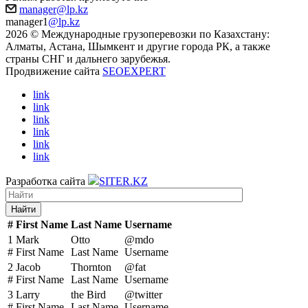
manager@lp.kz
manager1
@lp.kz
2026 © Международные грузоперевозки по Казахстану:
Алматы, Астана, Шымкент и другие города РК, а также
страны СНГ и дальнего зарубежья.
Продвижение сайта
SEOEXPERT
link
link
link
link
link
link
Разработка сайта
SITER.KZ
Найти
#
First Name
Last Name
Username
1
Mark
Otto
@mdo
#
First Name
Last Name
Username
2
Jacob
Thornton
@fat
#
First Name
Last Name
Username
3
Larry
the Bird
@twitter
#
First Name
Last Name
Username