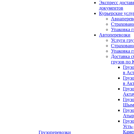
Экспресс достав
документов
Курьерские услу
Авиаперев
Страховани
Упаковка г
Автоперевозки
Услуги гру
Страховани
Упаковка г
Доставка 
грузов по 
Груз
в Ас
Груз
в Ак
Груз
Акта
Груз
Шым
Груз
Атыр
Груз
Усть-
Каме
Грузоперевозки