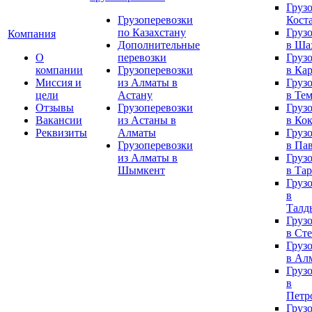
Груз
Грузоперевозки
Кост
по Казахстану
Груз
Компания
Дополнительные
в Ша
О
перевозки
Груз
компании
Грузоперевозки
в Ка
Миссия и
из Алматы в
Груз
цели
Астану
в Те
Отзывы
Грузоперевозки
Груз
Вакансии
из Астаны в
в Ко
Реквизиты
Алматы
Груз
Грузоперевозки
в Па
из Алматы в
Груз
Шымкент
в Тар
Груз
в
Талд
Груз
в Ст
Груз
в Ал
Груз
в
Петр
Груз