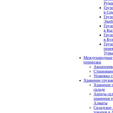
Рудн
Груз
в Се
Груз
Экиб
Груз
в Кы
Груз
в Ку
Груз
пере
Турк
Международные
перевозки
Авиаперев
Страховани
Упаковка г
Хранение грузов
Хранение г
складе
Аренда скл
хранения т
Алматы
Складское
товаров в