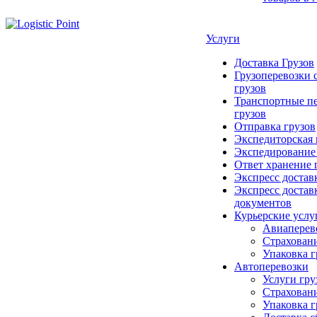
Услуги
Доставка Грузов
Грузоперевозки 
грузов
Транспортные п
грузов
Отправка грузов
Экспедиторская
Экспедирование
Ответ хранение 
Экспресс достав
Экспресс достав
документов
Курьерские услу
Авиаперев
Страховани
Упаковка г
Автоперевозки
Услуги гру
Страховани
Упаковка г