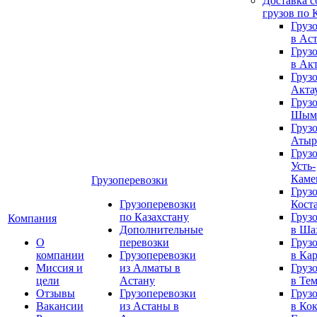
Доставка 
грузов по 
Груз
в Ас
Груз
в Ак
Груз
Акта
Груз
Шым
Груз
Атыр
Груз
Усть-
Каме
Грузоперевозки
Груз
Грузоперевозки
Кост
по Казахстану
Груз
Компания
Дополнительные
в Ша
О
перевозки
Груз
компании
Грузоперевозки
в Ка
Миссия и
из Алматы в
Груз
цели
Астану
в Те
Отзывы
Грузоперевозки
Груз
Вакансии
из Астаны в
в Ко