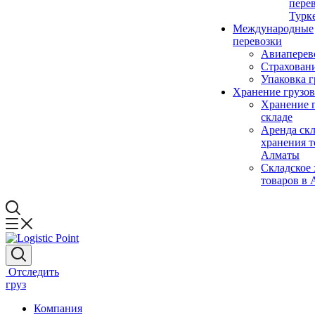
пере
Турк
Международные
перевозки
Авиаперев
Страховани
Упаковка г
Хранение грузов
Хранение г
складе
Аренда скл
хранения т
Алматы
Складское
товаров в
Отследить
груз
Компания